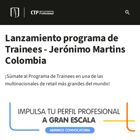
Pasar
al
search
contenido
Menu
principal
links
Navbar
Lanzamiento programa de
Trainees - Jerónimo Martins
Colombia
¡Súmate al Programa de Trainees en una de las
multinacionales de retail más grandes del mundo!