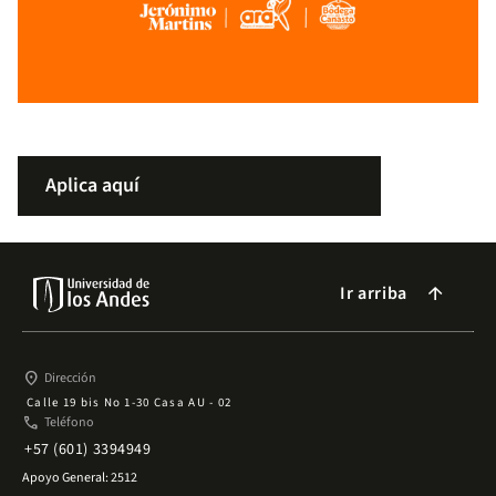
Aplica aquí
Ir arriba
arrow_forward
place
Dirección
Calle 19 bis No 1-30 Casa AU - 02
phone
Teléfono
+57 (601) 3394949
Apoyo General: 2512