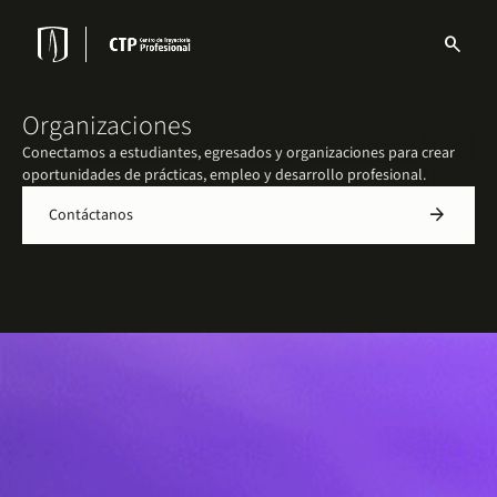
Pasar
al
search
contenido
Menu
principal
links
Navbar
Organizaciones
Conectamos a estudiantes, egresados y organizaciones para crear
oportunidades de prácticas, empleo y desarrollo profesional.
arrow_forward
Contáctanos