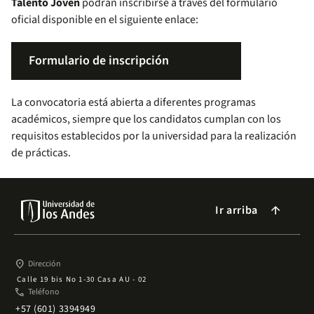
Talento Joven
podrán inscribirse a través del formulario
oficial disponible en el siguiente enlace:
Formulario de inscripción
La convocatoria está abierta a diferentes programas
académicos, siempre que los candidatos cumplan con los
requisitos establecidos por la universidad para la realización
de prácticas.
Ir arriba
arrow_forward
place
Dirección
Calle 19 bis No 1-30 Casa AU - 02
phone
Teléfono
+57 (601) 3394949