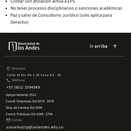
Contar con afiliación activa a EPS
No tener procesos disciplinarios o sanciones académicas
Paz y salvo de Consultorio Jurídico (solo aplica para
Derecho)
Ir arriba
arrow_forward
place
Dirección
Calle 19 bis No 1-30 Casa AU - 02
phone
Teléfono
+57 (601) 3394949
Apoyo General: 2512
Coord. Empresas: Ext 2074 - 2878
Gcia. de Carrera: Ext 2004
Coord. Prácticas: Ext 2084 - 2796
mail
Correo
usuariosctp@uniandes.edu.co