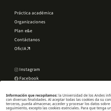
Práctica académica
Organizaciones
Plan e&e
Contáctanos
OficIA
arrow_outward
Instagram
Facebook
Academic Keys
arrow_outward
Akadeus
arrow_outward