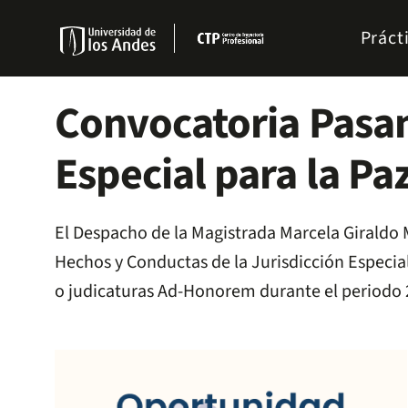
Pasar
Menu
al
Práct
links
contenido
Navbar
principal
Convocatoria Pasan
Especial para la Pa
El Despacho de la Magistrada Marcela Giraldo
Hechos y Conductas de la Jurisdicción Especial 
o judicaturas Ad-Honorem durante el periodo 