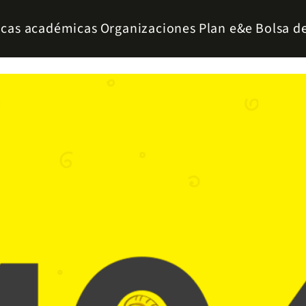
icas académicas
Organizaciones
Plan e&e
Bolsa d