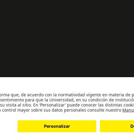
o como Universidad: Decreto 1297 del 30 de mayo de 1964. Reconocimiento p