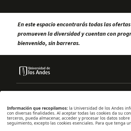
En este espacio encontrarás todas las oferta
promueven la diversidad y cuentan con progra
bienvenido, sin barreras.
place
Dirección
Calle 19 bis No 1-30 Casa AU - 02
phone
Teléfono
+57 (601) 3394949
Apoyo General: 2512