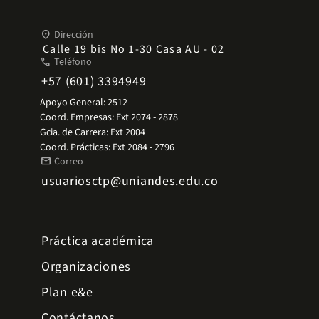
place
Dirección
Calle 19 bis No 1-30 Casa AU - 02
phone
Teléfono
+57 (601) 3394949
Apoyo General: 2512
Coord. Empresas: Ext 2074 - 2878
Gcia. de Carrera: Ext 2004
Coord. Prácticas: Ext 2084 - 2796
mail
Correo
usuariosctp@uniandes.edu.co
Práctica académica
Organizaciones
Plan e&e
Contáctanos