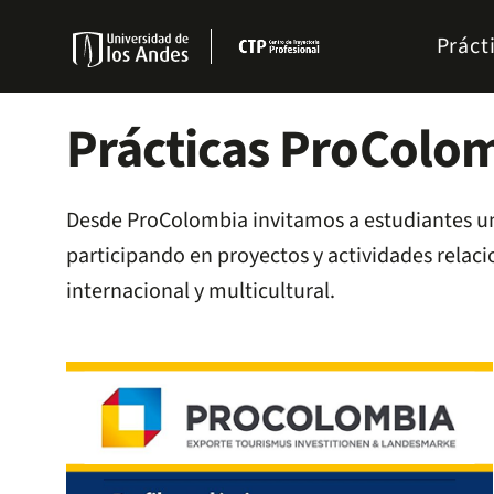
Pasar
Menu
al
Práct
links
contenido
Navbar
principal
Prácticas ProColo
Desde ProColombia invitamos a estudiantes univ
participando en proyectos y actividades relaci
internacional y multicultural.