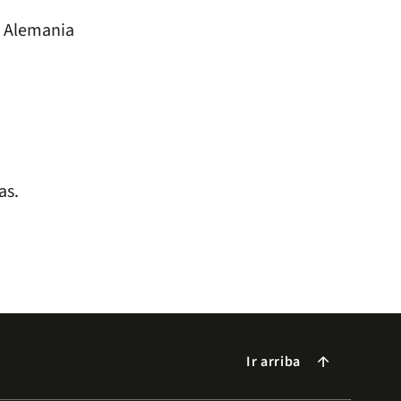
, Alemania
as.
Ir arriba
arrow_forward